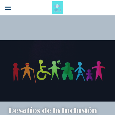
Inicio
Sobre Nosotros
Servicios
Noticias y Actualidad
Territorios de Color
¡ÚNETE A NOSOTROS!
POWERED BY
Desafíos de la Inclusión