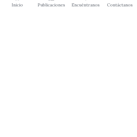
Inicio
Publicaciones
Encuéntranos
Contáctanos
+ 57 3054401884
vocesqtransitan@gmail.com
©2024 - Orgullosamente creado con Strikingly
Este sitio web está hecho con Strikingly.
CREATE A SITE WITH
EMPIEZA YA
¡Crea tu sitio web GRATIS hoy mismo!