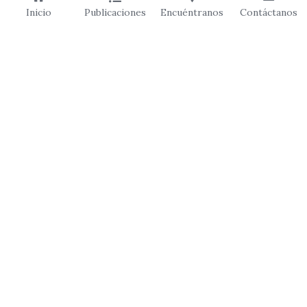
Inicio
Publicaciones
Encuéntranos
Contáctanos
+ 57 3054401884
vocesqtransitan@gmail.com
©2024 - Orgullosamente creado con Strikingly
Este sitio web está hecho con Strikingly.
CREATE A SITE WITH
EMPIEZA YA
¡Crea tu sitio web GRATIS hoy mismo!