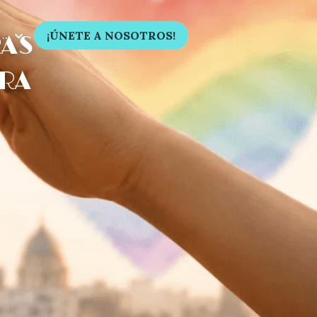
…
¡ÚNETE A NOSOTROS!
AS 
RA 