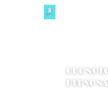
Voces Que Transit
Estación VQT
CRONOLOG
PERSONAS