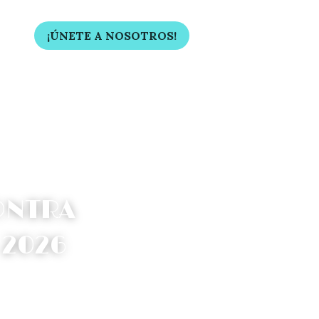
…
¡ÚNETE A NOSOTROS!
NTRA 
 2026