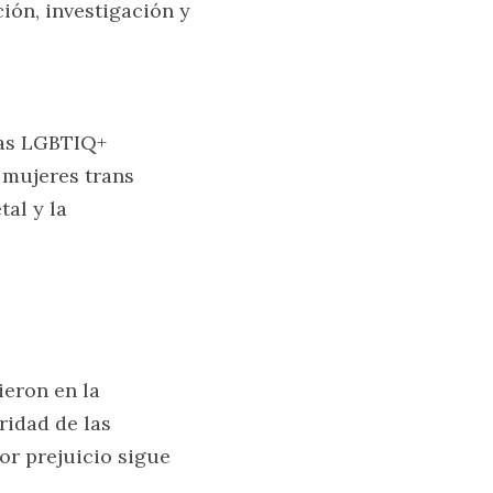
ón, investigación y 
as LGBTIQ+ 
mujeres trans 
al y la 
eron en la 
idad de las 
r prejuicio sigue 